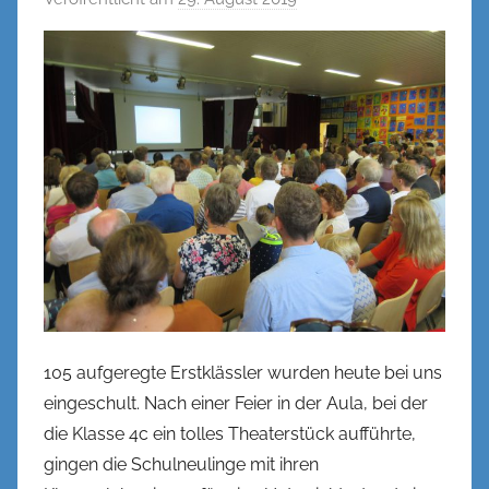
o
n
c
s
t
r
o
h
e
105 aufgeregte Erstklässler wurden heute bei uns
eingeschult. Nach einer Feier in der Aula, bei der
die Klasse 4c ein tolles Theaterstück aufführte,
gingen die Schulneulinge mit ihren