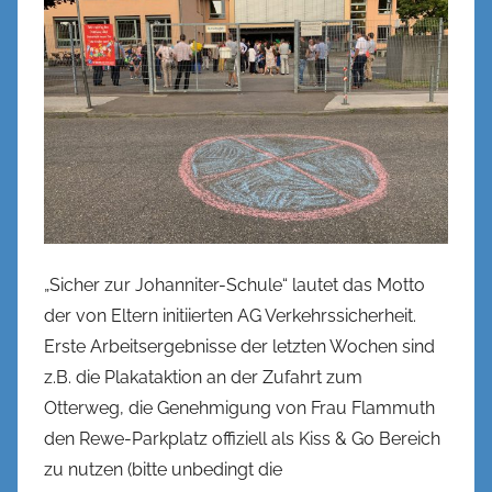
s
t
r
o
h
e
„Sicher zur Johanniter-Schule“ lautet das Motto
der von Eltern initiierten AG Verkehrssicherheit.
Erste Arbeitsergebnisse der letzten Wochen sind
z.B. die Plakataktion an der Zufahrt zum
Otterweg, die Genehmigung von Frau Flammuth
den Rewe-Parkplatz offiziell als Kiss & Go Bereich
zu nutzen (bitte unbedingt die