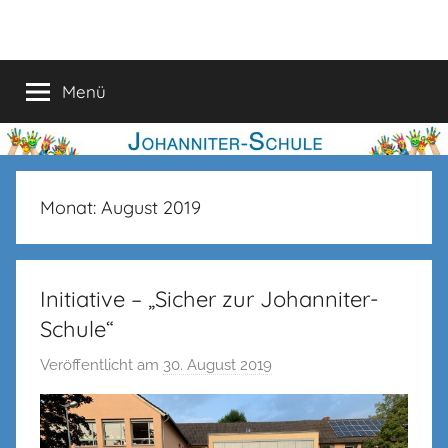
Zum
Johanniter-
Inhalt
springen
Schule
Menü
Monat:
August 2019
Initiative – „Sicher zur Johanniter-
Schule“
Veröffentlicht am
30. August 2019
v
o
n
c