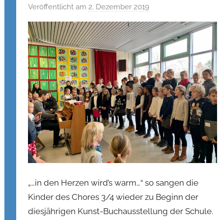
Veröffentlicht am
2. Dezember 2019
v
o
n
c
s
t
r
o
h
e
„…in den Herzen wird’s warm…“ so sangen die
Kinder des Chores 3/4 wieder zu Beginn der
diesjährigen Kunst-Buchausstellung der Schule.