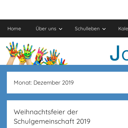
Zum
Inhalt
Johanniter-
springen
Home
Über uns
Schulleben
Kal
Schule
Monat:
Dezember 2019
Weihnachtsfeier der
Schulgemeinschaft 2019