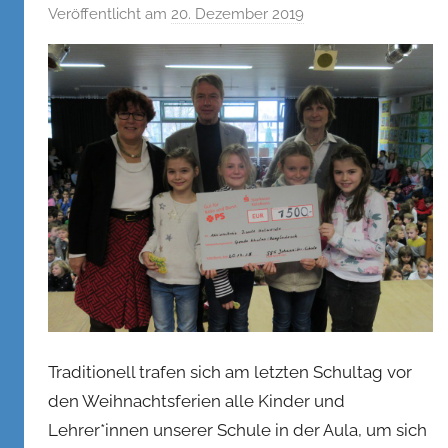
Veröffentlicht am
20. Dezember 2019
v
o
n
n
e
n
k
e
l
Traditionell trafen sich am letzten Schultag vor
den Weihnachtsferien alle Kinder und
Lehrer*innen unserer Schule in der Aula, um sich