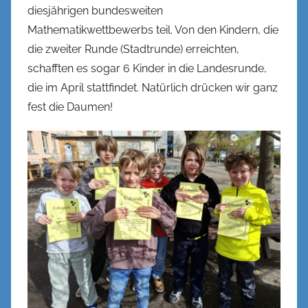
diesjährigen bundesweiten
e
Mathematikwettbewerbs teil. Von den Kindern, die
n
die zweiter Runde (Stadtrunde) erreichten,
k
schafften es sogar 6 Kinder in die Landesrunde,
e
l
die im April stattfindet. Natürlich drücken wir ganz
fest die Daumen!