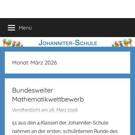
Zum
Johanniter-
Inhalt
springen
Schule
Menü
Monat:
März 2026
Bundesweiter
Mathematikwettbewerb
Veröffentlicht am
26. März 2026
v
o
51 aus den 4.Klassen der Johanniter-Schule
n
nahmen an der ersten, schulinternen Runde des
n