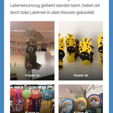
n
Laternenumzug gefeiert werden kann, haben wir
n
doch tolle Laternen in allen Klassen gebastelt.
e
n
k
e
l
Klasse 1a
Klasse 1b
Klasse 1c
Klasse 1d