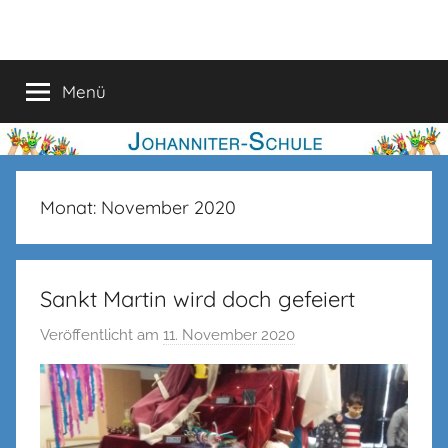
Zum
Johanniter-
Inhalt
springen
Schule
Menü
Monat:
November 2020
Sankt Martin wird doch gefeiert
Veröffentlicht am
11. November 2020
v
o
n
n
e