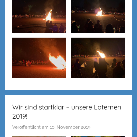
Wir sind startklar – unsere Laternen
2019!
Veröffentlicht am
10. November 2019
v
o