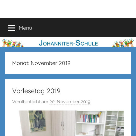
Zum
Johanniter-
Inhalt
springen
Schule
Menü
Monat:
November 2019
Vorlesetag 2019
Veröffentlicht am
20. November 2019
v
o
n
c
s