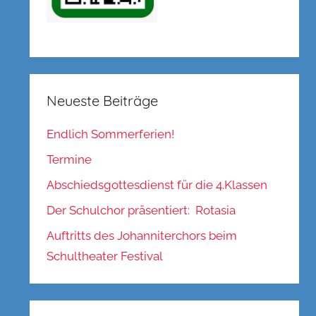
Neueste Beiträge
Endlich Sommerferien!
Termine
Abschiedsgottesdienst für die 4.Klassen
Der Schulchor präsentiert: Rotasia
Auftritts des Johanniterchors beim
Schultheater Festival