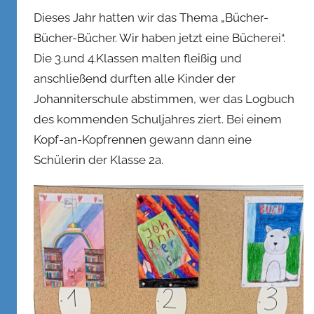
o
Dieses Jahr hatten wir das Thema „Bücher-
n
Bücher-Bücher. Wir haben jetzt eine Bücherei“.
n
Die 3.und 4.Klassen malten fleißig und
e
anschließend durften alle Kinder der
n
k
Johanniterschule abstimmen, wer das Logbuch
e
des kommenden Schuljahres ziert. Bei einem
l
Kopf-an-Kopfrennen gewann dann eine
Schülerin der Klasse 2a.