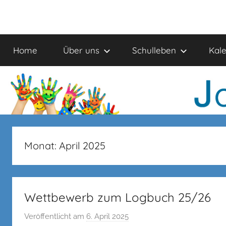
Zum
Inhalt
Johanniter-
springen
Home
Über uns
Schulleben
Kal
Schule
Monat:
April 2025
Wettbewerb zum Logbuch 25/26
Veröffentlicht am
6. April 2025
v