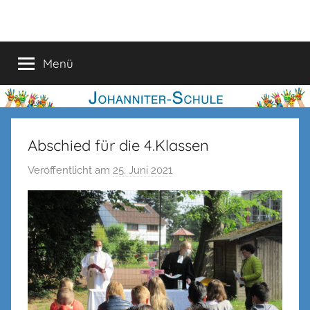
Zum
Johanniter-
Inhalt
springen
Schule
Menü
Abschied für die 4.Klassen
Veröffentlicht am
25. Juni 2021
v
o
n
n
e
n
k
e