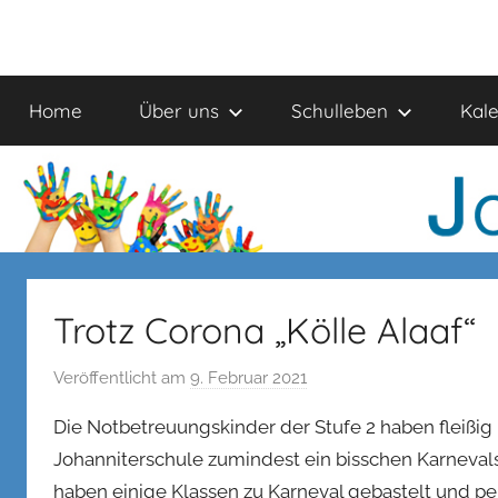
Zum
Inhalt
Johanniter-
springen
Home
Über uns
Schulleben
Kal
Schule
Trotz Corona „Kölle Alaaf“
Veröffentlicht am
9. Februar 2021
v
o
Die Notbetreuungskinder der Stufe 2 haben fleißig 
n
Johanniterschule zumindest ein bisschen Karnevals
n
haben einige Klassen zu Karneval gebastelt und pe
e