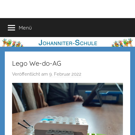
Zum
Johanniter-
Inhalt
springen
Schule
Menü
Lego We-do-AG
Veröffentlicht am
9. Februar 2022
v
o
n
n
e
n
k
e