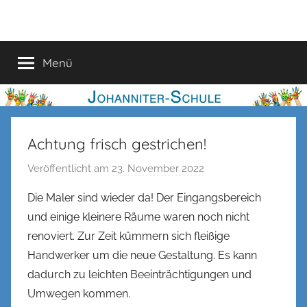
Zum
Johanniter-
Inhalt
springen
Schule
Menü
Achtung frisch gestrichen!
Veröffentlicht am
23. November 2022
v
o
Die Maler sind wieder da! Der Eingangsbereich
n
und einige kleinere Räume waren noch nicht
n
renoviert. Zur Zeit kümmern sich fleißige
e
Handwerker um die neue Gestaltung. Es kann
n
dadurch zu leichten Beeinträchtigungen und
k
Umwegen kommen.
e