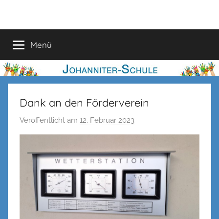
Zum
Johanniter-
Inhalt
springen
Schule
Menü
Dank an den Förderverein
Veröffentlicht am
12. Februar 2023
v
o
n
n
e
n
k
e