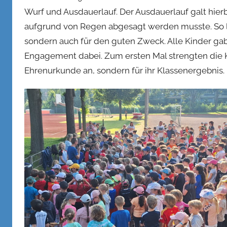
Wurf und Ausdauerlauf. Der Ausdauerlauf galt hierb
n
k
aufgrund von Regen abgesagt werden musste. So lie
e
sondern auch für den guten Zweck. Alle Kinder gab
l
Engagement dabei. Zum ersten Mal strengten die Ki
Ehrenurkunde an, sondern für ihr Klassenergebnis.