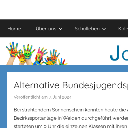
Zum
Inhalt
Johanniter-
springen
Home
Über uns
Schulleben
Kal
Schule
Alternative Bundesjugends
Veröffentlicht am
7. Juni 2024
v
o
Bei strahlendem Sonnenschein konnten heute die 
n
Bezirkssportanlage in Weiden durchgeführt wer
n
starteten um 9 Uhr die einzelnen Klassen mit ihren
e