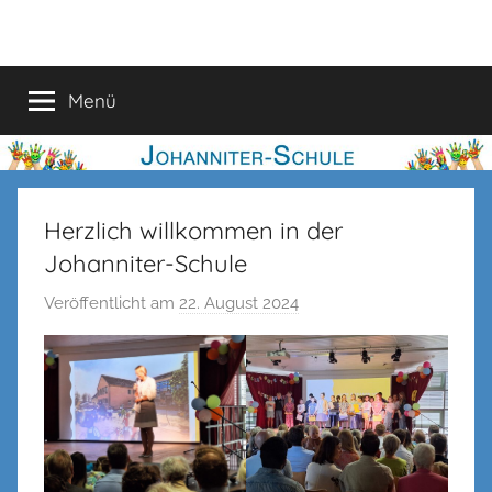
Zum
Johanniter-
Inhalt
springen
Schule
Menü
Herzlich willkommen in der
Johanniter-Schule
Veröffentlicht am
22. August 2024
v
o
n
n
e
n
k