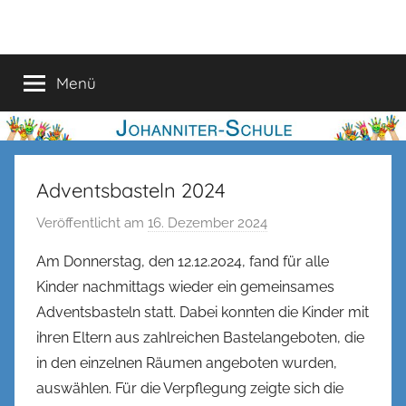
Zum
Johanniter-
Inhalt
springen
Schule
Menü
Adventsbasteln 2024
Veröffentlicht am
16. Dezember 2024
v
o
Am Donnerstag, den 12.12.2024,
fand für alle
n
Kinder nachmittags wieder ein gemeinsames
n
Adventsbasteln statt. Dabei konnten die Kinder mit
e
ihren Eltern aus zahlreichen Bastelangeboten, die
n
in den einzelnen Räumen angeboten wurden,
k
auswählen. Für die Verpflegung zeigte sich die
e