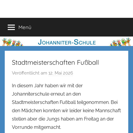
Zum
Johanniter-
Inhalt
springen
Schule
Menü
Stadtmeisterschaften Fußball
Veröffentlicht am
12. Mai 2026
v
o
In diesem Jahr haben wir mit der
n
Johanniterschule erneut an den
n
Stadtmeisterschaften Fußball teilgenommen. Bei
e
den Mädchen konnten wir leider keine Mannschaft
n
stellen aber die Jungs haben am Freitag an der
k
Vorrunde mitgemacht.
e