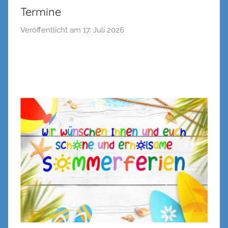
Termine
Veröffentlicht am
17. Juli 2026
v
o
n
n
e
n
k
e
l