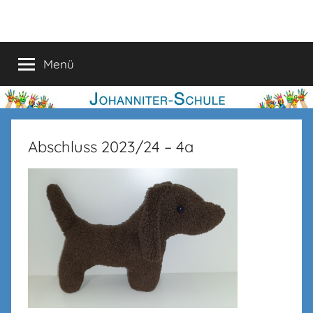
Zum
Johanniter-
Inhalt
springen
Schule
Menü
Abschluss 2023/24 – 4a