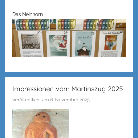
Das Neinhorn
Impressionen vom Martinszug 2025
Veröffentlicht am
6. November 2025
v
o
n
n
e