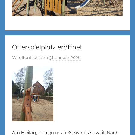
Otterspielplatz eröffnet
Veröffentlicht am
31. Januar 2026
v
o
n
n
e
n
k
e
l
Am Freitag, den 30.01.2026, war es soweit. Nach