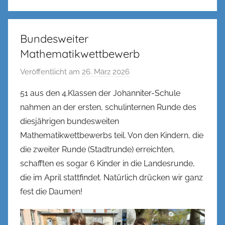
Bundesweiter
Mathematikwettbewerb
Veröffentlicht am
26. März 2026
v
o
51 aus den 4.Klassen der Johanniter-Schule
n
nahmen an der ersten, schulinternen Runde des
n
diesjährigen bundesweiten
e
Mathematikwettbewerbs teil. Von den Kindern, die
n
die zweiter Runde (Stadtrunde) erreichten,
k
schafften es sogar 6 Kinder in die Landesrunde,
e
l
die im April stattfindet. Natürlich drücken wir ganz
fest die Daumen!