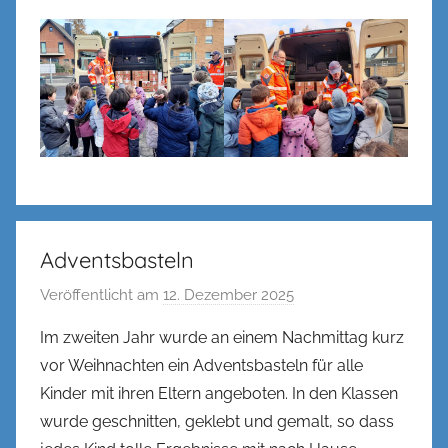
Adventsbasteln
Veröffentlicht am
12. Dezember 2025
v
o
Im zweiten Jahr wurde an einem Nachmittag kurz
n
vor Weihnachten ein Adventsbasteln für alle
n
Kinder mit ihren Eltern angeboten. In den Klassen
e
wurde geschnitten, geklebt und gemalt, so dass
n