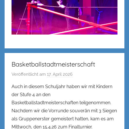
Basketballstadtmeisterschaft
Veröffentlicht am
17. April 2026
v
o
Auch in diesem Schuljahr haben wir mit Kindern
n
der Stufe 4 an den
n
Basketballstadtmeisterschaften teilgenommen.
e
Nachdem wir die Vorrunde souverän mit 3 Siegen
n
als Gruppenerster gemeistert hatten, kam es am
k
Mittwoch, den 15.4.26 zum Finalturnier.
e