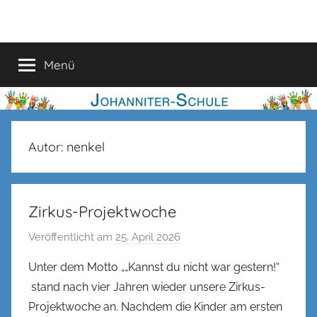
Zum
Johanniter-
Inhalt
springen
Schule
Menü
Autor:
nenkel
Zirkus-Projektwoche
Veröffentlicht am
25. April 2026
v
o
Unter dem Motto „„Kannst du nicht war gestern!“
n
stand nach vier Jahren wieder unsere Zirkus-
n
Projektwoche an. Nachdem die Kinder am ersten
e