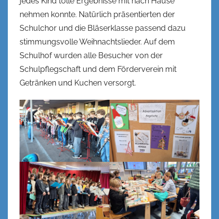
jedes Kind tolle Ergebnisse mit nach Hause
k
nehmen konnte. Natürlich präsentierten der
e
l
Schulchor und die Bläserklasse passend dazu
stimmungsvolle Weihnachtslieder. Auf dem
Schulhof wurden alle Besucher von der
Schulpflegschaft und dem Förderverein mit
Getränken und Kuchen versorgt.