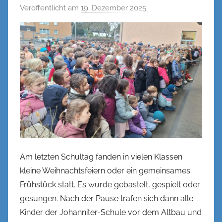
Veröffentlicht am
19. Dezember 2025
v
o
n
n
e
n
k
e
l
Am letzten Schultag fanden in vielen Klassen
kleine Weihnachtsfeiern oder ein gemeinsames
Frühstück statt. Es wurde gebastelt, gespielt oder
gesungen. Nach der Pause trafen sich dann alle
Kinder der Johanniter-Schule vor dem Altbau und