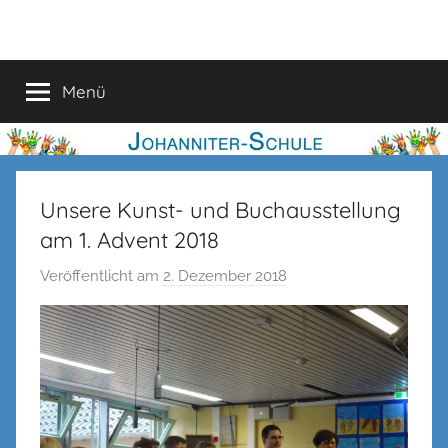
Zum
Johanniter-
Inhalt
springen
Schule
Menü
Unsere Kunst- und Buchausstellung
am 1. Advent 2018
Veröffentlicht am
2. Dezember 2018
v
o
n
c
s
t
r