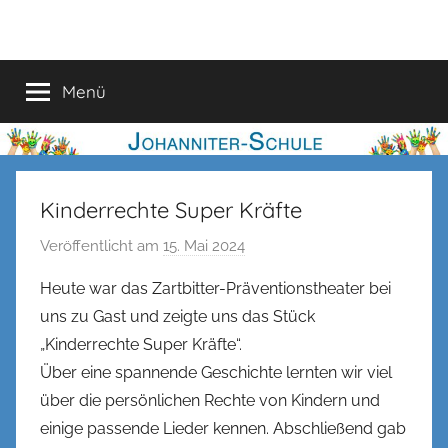
Zum
Johanniter-
Inhalt
springen
Schule
Menü
Kinderrechte Super Kräfte
Veröffentlicht am
15. Mai 2024
v
o
Heute war das Zartbitter-Präventionstheater bei
n
uns zu Gast und zeigte uns das Stück
n
„Kinderrechte Super Kräfte“.
e
Über eine spannende Geschichte lernten wir viel
n
über die persönlichen Rechte von Kindern und
k
einige passende Lieder kennen. Abschließend gab
e