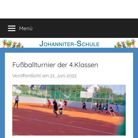
Zum
Johanniter-
Inhalt
springen
Schule
Menü
Fußballturnier der 4.Klassen
Veröffentlicht am
21. Juni 2022
v
o
n
n
e
n
k
e