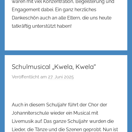
waren mit viel Konzentration, Begeisterung und
Engagement dabei. Ein ganz herzliches
Dankeschön auch an alle Eltern, die uns heute
tatkräftig unterstützt haben!
Schulmusical „Kwela, Kwela“
Veröffentlicht am
27. Juni 2025
v
o
n
n
Auch in diesem Schuljahr führt der Chor der
e
Johanniterschule wieder ein Musical mit
n
Livemusik auf. Das ganze Schuljahr wurden die
k
Lieder, die Tänze und die Szenen geprobt. Nun ist
e