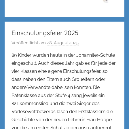
Einschulungsfeier 2025
Veröffentlicht am
28. August 2025
v
o
89 Kinder wurden heute in der Johanniter-Schule
n
eingeschult. Auch dieses Jahr gab es für jede der
n
vier Klassen eine eigene Einschulungsfeier, so
e
dass neben den Eltern auch Großeltern oder
n
andere Verwandte dabei sein konnten. Die
k
Patenklasse aus der Stufe 4 sang jeweils ein
e
l
Willkommenslied und die zwei Sieger des
Vorlesewettbewerbs lasen den Erstklässlern die
Geschichte von der neuen Lehrerin Frau Hoppe
vor, die am ersten Schultag genauso aufgeregt