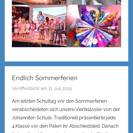
Endlich Sommerferien
Veröffentlicht am
11. Juli 2025
v
o
Am letzten Schultag vor den Sommerferien
n
verabschiedeten sich unsere Viertklässler von der
n
Johanniter-Schule. Traditionell präsentierte jede
e
4.Klasse vor den Paten ihr Abschiedslied. Danach
n