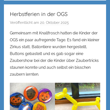
Herbstferien in der OGS
Veröffentlicht am
20. Oktober 2025
v
o
Gemeinsam mit Knallfrosch hatten die Kinder der
n
OGS ein paar aufregende Tage. Es fand ein kleiner
n
Zirkus statt, Ballontiere wurden hergestellt,
e
Buttons gebastelt und es gab sogar eine
n
Zaubershow bei der die Kinder über Zaubertricks
k
staunen konnte und auch selbst ein bisschen
e
l
zaubern lernten.