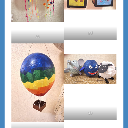
2d
2c
3b