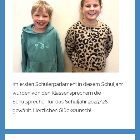
n
e
n
k
e
l
Im ersten Schülerparlament in diesem Schuljahr
wurden von den Klassensprechern die
Schulsprecher für das Schuljahr 2025/26
gewählt. Herzlichen Glückwunsch!