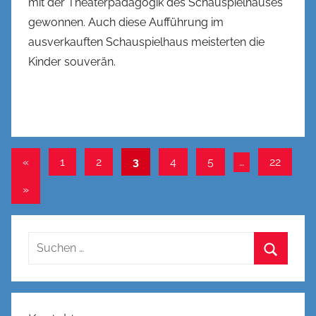
mit der Theaterpädagogik des Schauspielhauses
gewonnen. Auch diese Aufführung im
ausverkauften Schauspielhaus meisterten die
Kinder souverän.
Seitennummerierung
Vorherige
«
1
2
3
4
5
…
22
Beiträge
der
Nächste
»
Beiträge
Beiträge
Suchen
nach:
Suchen