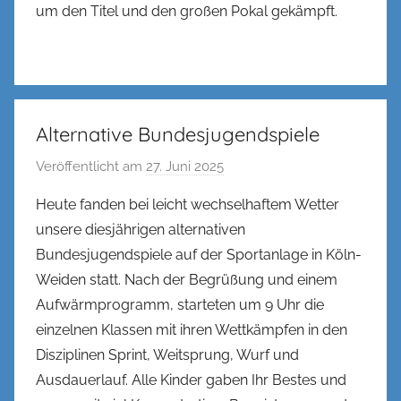
um den Titel und den großen Pokal gekämpft.
Alternative Bundesjugendspiele
Veröffentlicht am
27. Juni 2025
v
o
Heute fanden bei leicht wechselhaftem Wetter
n
unsere diesjährigen alternativen
n
Bundesjugendspiele auf der Sportanlage in Köln-
e
Weiden statt. Nach der Begrüßung und einem
n
Aufwärmprogramm, starteten um 9 Uhr die
k
einzelnen Klassen mit ihren Wettkämpfen in den
e
l
Disziplinen Sprint, Weitsprung, Wurf und
Ausdauerlauf. Alle Kinder gaben Ihr Bestes und