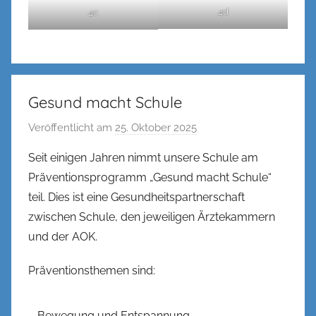
4d
4c
Gesund macht Schule
Veröffentlicht am
25. Oktober 2025
v
o
Seit einigen Jahren nimmt unsere Schule am
n
Präventionsprogramm „Gesund macht Schule“
n
teil. Dies ist eine Gesundheitspartnerschaft
e
zwischen Schule, den jeweiligen Ärztekammern
n
und der AOK.
k
e
Präventionsthemen sind:
l
– Bewegung und Entspannung