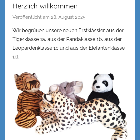
Herzlich willkommen
Veröffentlicht am
28. August 2025
v
o
Wir begrüßen unsere neuen Erstklässler aus der
n
Tigerklasse 1a, aus der Pandaklasse 1b, aus der
n
Leopardenklasse 1c und aus der Elefantenklasse
e
1d.
n
k
e
l