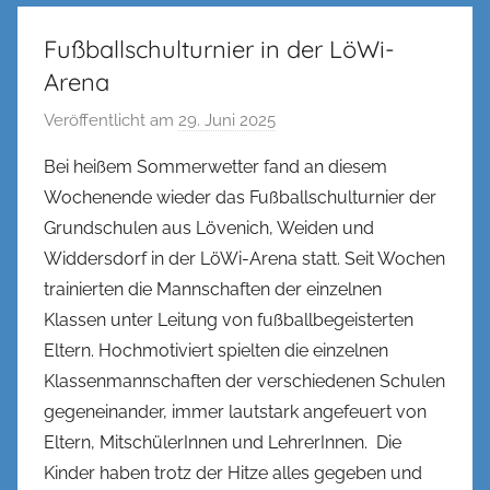
Fußballschulturnier in der LöWi-
Arena
Veröffentlicht am
29. Juni 2025
v
o
Bei heißem Sommerwetter fand an diesem
n
Wochenende wieder das Fußballschulturnier der
n
Grundschulen aus Lövenich, Weiden und
e
Widdersdorf in der LöWi-Arena statt. Seit Wochen
n
trainierten die Mannschaften der einzelnen
k
Klassen unter Leitung von fußballbegeisterten
e
l
Eltern. Hochmotiviert spielten die einzelnen
Klassenmannschaften der verschiedenen Schulen
gegeneinander, immer lautstark angefeuert von
Eltern, MitschülerInnen und LehrerInnen. Die
Kinder haben trotz der Hitze alles gegeben und